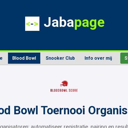
Jaba
page
<
-
>
e
Blood Bowl
Snooker Club
Info over mij
S
od Bowl Toernooi Organis
ganisatoren: automatiseer registratie, pairing en resul