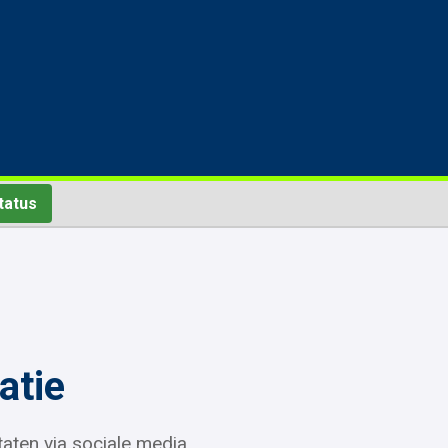
tatus
atie
taten via sociale media.