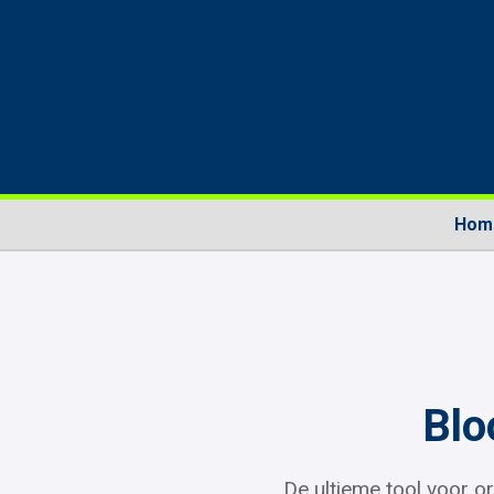
Hom
Blo
De ultieme tool voor or